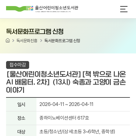
본문으로가기
주요 메뉴로 건너뛰기
독서문화프로그램 신청
독서문화진흥
독서문화프로그램 신청
접수마감
[울산어린이청소년도서관][책 밖으로 나온
AI 배움터. 2차] (13시) 숙종과 고양이 금손
이야기
2026-04-11
~ 2026-04-11
일시
종하이노베이션센터 617호
장소
초등/청소년/(상세:초등 3~6학년, 중학생)
대상