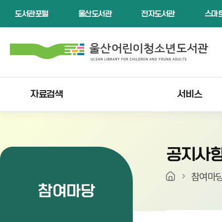
본문으로가기
주요 메뉴로 건너뛰기
도서관포털
울산도서관
전자도서관
스마
자료검색
서비스
공지사
참여마
참여마당