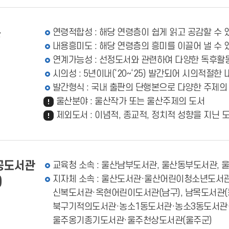
준
연령적합성 : 해당 연령층이 쉽게 읽고 공감할 수 
내용흥미도 : 해당 연령층의 흥미를 이끌어 낼 수 
연계가능성 : 선정도서와 관련하여 다양한 독후활
시의성 : 5년이내(‘20~‘25) 발간되어 시의적절한
발간형식 : 국내 출판의 단행본으로 다양한 주제의
울산분야 : 울산작가 또는 울산주제의 도서
제외도서 : 이념적, 종교적, 정치적 성향을 지닌 
공도서관
교육청 소속 : 울산남부도서관, 울산동부도서관, 
지자체 소속 : 울산도서관·울산어린이청소년도서관(
)
신복도서관·옥현어린이도서관(남구), 남목도서관(
북구기적의도서관·농소1동도서관·농소3동도서관·
울주옹기종기도서관·울주천상도서관(울주군)