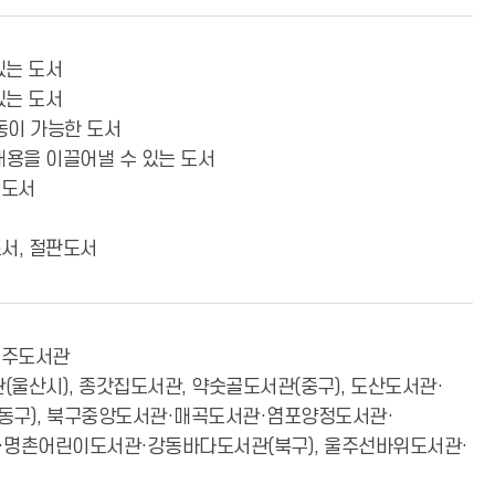
있는 도서
있는 도서
동이 가능한 도서
 내용을 이끌어낼 수 있는 도서
 도서
도서, 절판도서
울주도서관
울산시), 종갓집도서관, 약숫골도서관(중구), 도산도서관·
동구), 북구중앙도서관·매곡도서관·염포양정도서관·
명촌어린이도서관·강동바다도서관(북구), 울주선바위도서관·